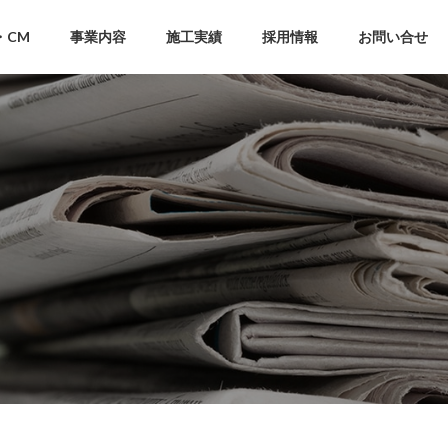
・CM
事業内容
施工実績
採用情報
お問い合せ
社員インタビュー
船舶
埋蔵文化財発掘
船舶
埋蔵文化財発掘