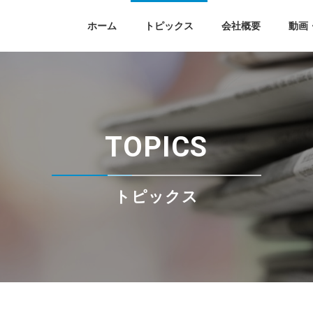
ホーム
トピックス
会社概要
動画
求人情報
土木
採用に関する
職業紹介
建築
お問い合せフォーム
お問い合せフォーム
TOPICS
FCマリン
バイオマス
土木
建築
トピックス
FCマリン
バイオマス