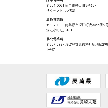
〒854-0081 諫早市栄田町3番18号
サクセスヒルズ501
島原営業所
〒859-1505 南島原市深江町戊3044番5
深江小町ビル101
県北営業所
〒859-3927 東彼杵郡東彼杵町駄地郷298
1号室