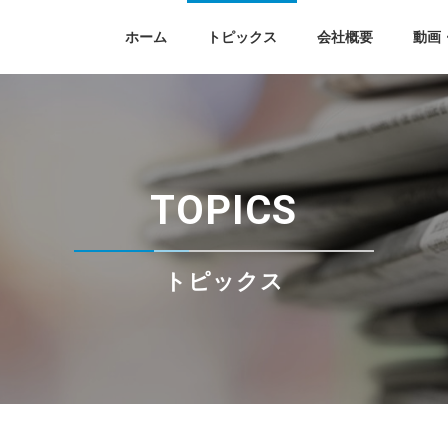
ホーム
トピックス
会社概要
動画
求人情報
土木
採用に関する
職業紹介
建築
お問い合せフォーム
お問い合せフォーム
TOPICS
FCマリン
バイオマス
土木
建築
トピックス
FCマリン
バイオマス