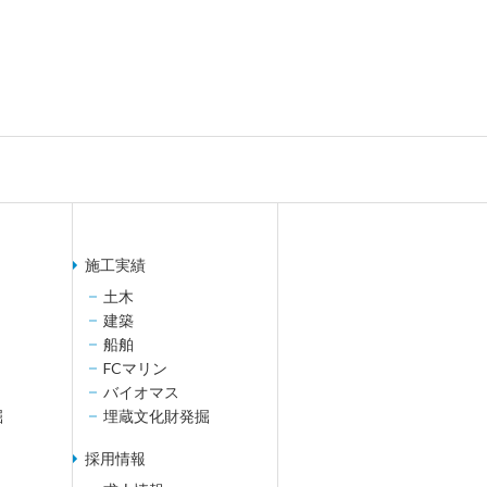
施工実績
土木
建築
船舶
FCマリン
バイオマス
掘
埋蔵文化財発掘
採用情報