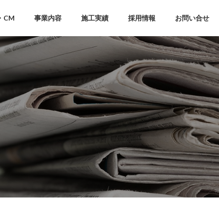
・CM
事業内容
施工実績
採用情報
お問い合せ
社員インタビュー
船舶
埋蔵文化財発掘
船舶
埋蔵文化財発掘