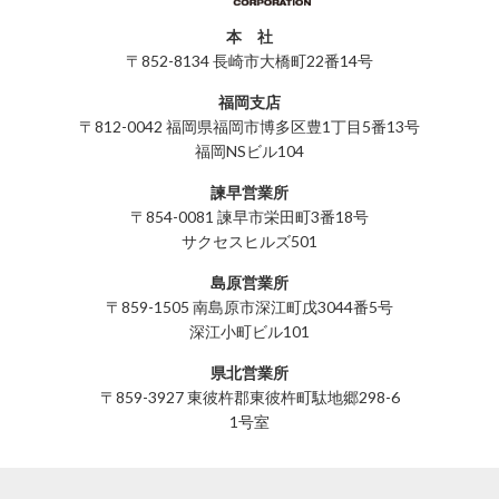
本 社
〒852-8134 長崎市大橋町22番14号
福岡支店
〒812-0042 福岡県福岡市博多区豊1丁目5番13号
福岡NSビル104
諫早営業所
〒854-0081 諫早市栄田町3番18号
サクセスヒルズ501
島原営業所
〒859-1505 南島原市深江町戊3044番5号
深江小町ビル101
県北営業所
〒859-3927 東彼杵郡東彼杵町駄地郷298-6
1号室