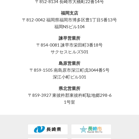
〒852-8134 長崎市大橋町22番14号
福岡支店
〒812-0042 福岡県福岡市博多区豊1丁目5番13号
福岡NSビル104
諫早営業所
〒854-0081 諫早市栄田町3番18号
サクセスヒルズ501
島原営業所
〒859-1505 南島原市深江町戊3044番5号
深江小町ビル101
県北営業所
〒859-3927 東彼杵郡東彼杵町駄地郷298-6
1号室