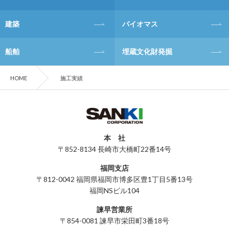
建築
バイオマス
船舶
埋蔵文化財発掘
HOME
施工実績
本 社
〒852-8134 長崎市大橋町22番14号
福岡支店
〒812-0042 福岡県福岡市博多区豊1丁目5番13号
福岡NSビル104
諫早営業所
〒854-0081 諫早市栄田町3番18号